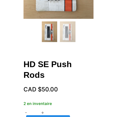
HD SE Push
Rods
CAD $
50.00
2 en inventaire
-
+
quantité