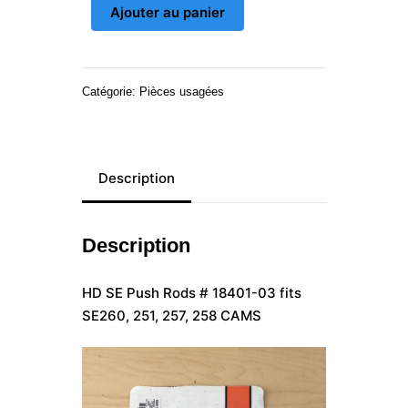
Ajouter au panier
de
HD
SE
Push
Catégorie:
Pièces usagées
Rods
Description
Description
HD SE Push Rods # 18401-03 fits
SE260, 251, 257, 258 CAMS