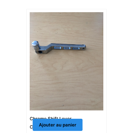
Chrome Shift Lever
Ajouter au panier
CAD $
10.00