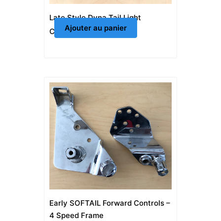
Late Style Dyna Tail Light
Ajouter au panier
CAD $
100.00
Early SOFTAIL Forward Controls –
4 Speed Frame