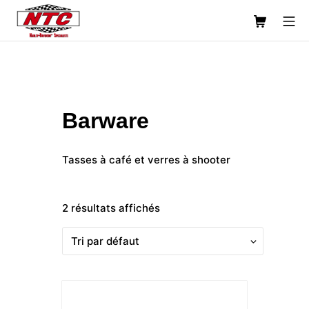
Aller
Shopping C
Mo
au
contenu
Usinage NTC Machine Shop
Barware
Tasses à café et verres à shooter
2 résultats affichés